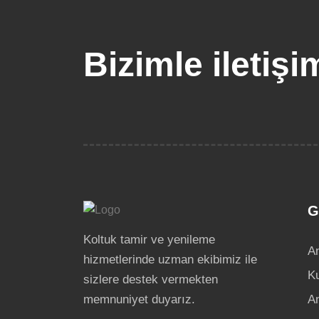
Bizimle iletiş
G
Koltuk tamir ve yenileme
A
hizmetlerinde uzman ekibimiz ile
K
sizlere destek vermekten
memnuniyet duyarız.
An