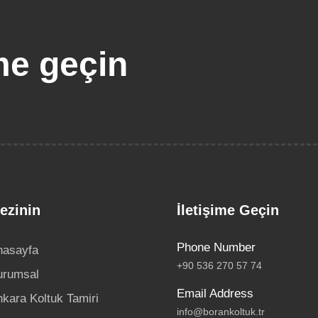
ime geçin
ezinin
İletişime Geçin
Phone Number
nasayfa
+90 536 270 57 74
urumsal
Email Address
kara Koltuk Tamiri
info@borankoltuk.tr